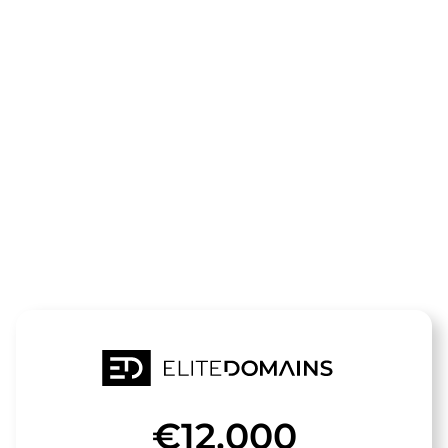
Die Domain
laser-statt-
bohren.de
steht zum Verkauf
€12,000