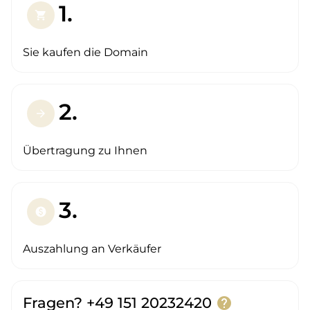
1.
shopping_cart
Sie kaufen die Domain
2.
arrow_forward
Übertragung zu Ihnen
3.
paid
Auszahlung an Verkäufer
Fragen? +49 151 20232420
help