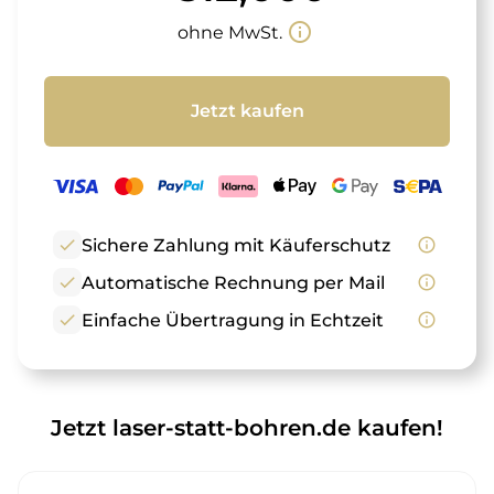
info_outline
ohne MwSt.
Jetzt kaufen
check
Sichere Zahlung mit Käuferschutz
info_outline
check
Automatische Rechnung per Mail
info_outline
check
Einfache Übertragung in Echtzeit
info_outline
Jetzt laser-statt-bohren.de kaufen!